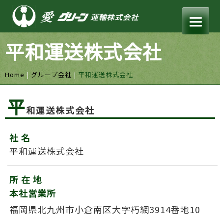
S
k
i
p
平和運送株式会社
t
o
Home
|
グループ会社
|
平和運送株式会社
c
o
平
n
和運送株式会社
t
e
社 名
n
平和運送株式会社
t
所 在 地
本社営業所
福岡県北九州市小倉南区大字朽網3914番地10